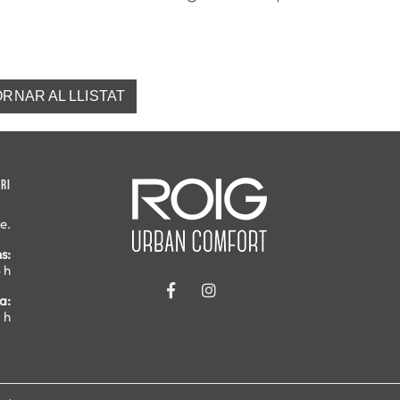
RNAR AL LLISTAT
RI
e.
s:
 h
a:
 h