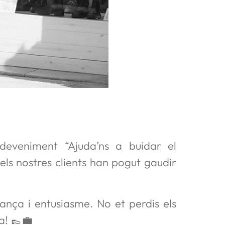
deveniment “Ajuda’ns a buidar el
ls nostres clients han pogut gaudir
ança i entusiasme. No et perdis els
a! 👞💼