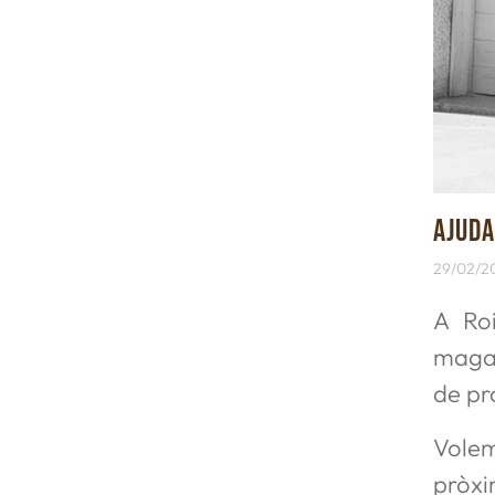
AJUDA
29/02/2
A Ro
magat
de pr
Volem
pròxi