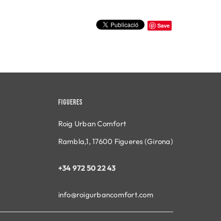
Save
FIGUERES
Roig Urban Comfort
Rambla,1, 17600 Figueres (Girona)
+34 972 50 22 43
info@roigurbancomfort.
com