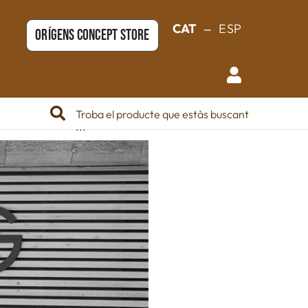
_
CAT
ESP
ORÍGENS CONCEPT STORE
Troba el producte que estàs buscant
...