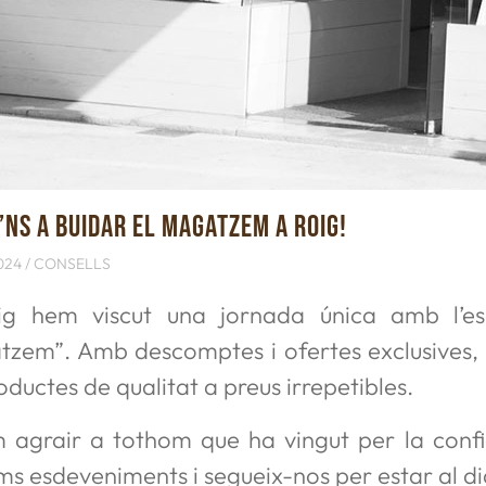
’NS A BUIDAR EL MAGATZEM A ROIG!
024 /
CONSELLS
ig hem viscut una jornada única amb l’es
zem”. Amb descomptes i ofertes exclusives, e
oductes de qualitat a preus irrepetibles.
 agrair a tothom que ha vingut per la confi
ms esdeveniments i segueix-nos per estar al di