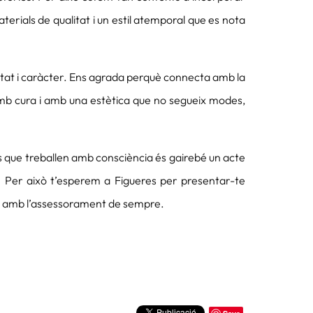
erials de qualitat i un estil atemporal que es nota
itat i caràcter. Ens agrada perquè connecta amb la
amb cura i amb una estètica que no segueix modes,
 que treballen amb consciència és gairebé un acte
 Per això t’esperem a Figueres per presentar-te
t, amb l’assessorament de sempre.