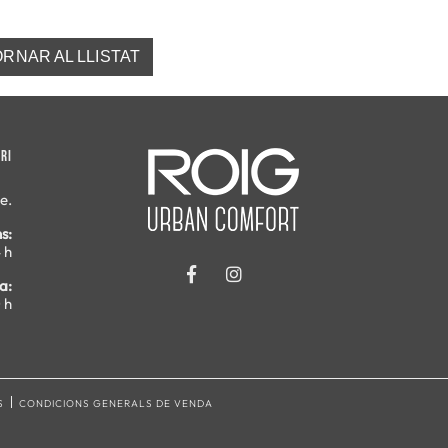
RNAR AL LLISTAT
RI
e.
s:
 h
a:
 h
S
CONDICIONS GENERALS DE VENDA