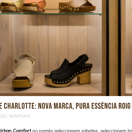
E CHARLOTTE: NOVA MARCA, PURA ESSÈNCIA ROIG
025 /
NOVETATS
Urban Comfort
no només seleccionem sabates, seleccionem his