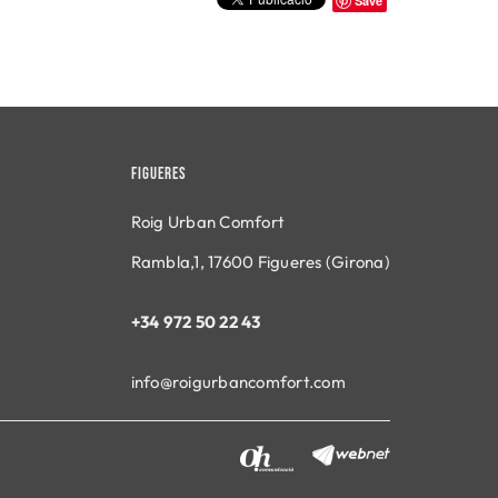
Save
FIGUERES
Roig Urban Comfort
Rambla,1, 17600 Figueres (Girona)
+34 972 50 22 43
info@roigurbancomfort.
com