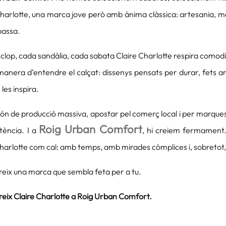
harlotte, una marca jove però amb ànima clàssica: artesania, mat
passa.
clop, cada sandàlia, cada sabata Claire Charlotte respira comod
manera d’entendre el calçat: dissenys pensats per durar, fets 
 les inspira.
ón de producció massiva, apostar pel comerç local i per marques
Roig Urban Comfort
tència. I a
, hi creiem fermament.
Charlotte com cal: amb temps, amb mirades còmplices i, sobreto
eix una marca que sembla feta per a tu.
eix Claire Charlotte a Roig Urban Comfort.