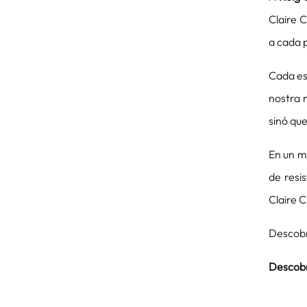
Claire C
a cada 
Cada es
nostra 
sinó que
En un m
de resis
Claire 
Descobr
Descobr