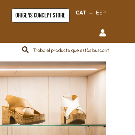
_
CAT
ESP
ORÍGENS CONCEPT STORE
Troba el producte que estàs buscant
...