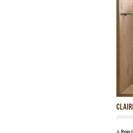
CLAIR
20/05/2
A
Roig 