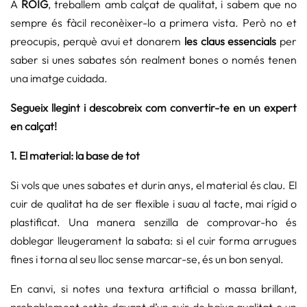
A
ROIG
, treballem amb calçat de qualitat, i sabem que no
sempre és fàcil reconèixer-lo a primera vista. Però no et
preocupis, perquè avui et donarem
les claus essencials
per
saber si unes sabates són realment bones o només tenen
una imatge cuidada.
Segueix llegint i descobreix com convertir-te en un expert
en calçat!
1. El material: la base de tot
Si vols que unes sabates et durin anys, el material és clau. El
cuir de qualitat ha de ser flexible i suau al tacte, mai rígid o
plastificat. Una manera senzilla de comprovar-ho és
doblegar lleugerament la sabata: si el cuir forma arrugues
fines i torna al seu lloc sense marcar-se, és un bon senyal.
En canvi, si notes una textura artificial o massa brillant,