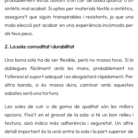
probablement estàs davant d’un cuir de baixa qualitat o un
sintètic mal acabat. Si optes per materials tèxtils o sintètics,
assegura’t que siguin transpirables i resistents, ja que una
mala elecció pot acabar en una experiència incòmoda per
als teus peus.
2. La sola: comoditat i durabilitat
Una bona sola ha de ser flexible, però no massa tova. Si la
doblegues fàcilment amb les mans, probablement no
t’ofereixi el suport adequat i es desgastarà ràpidament. Per
altra banda, si és massa dura, caminar amb aquestes
sabates serà una tortura.
Les soles de cuir o de goma de qualitat són les millors
opcions. Fixa’t en el gravat de la sola: si té un bon relleu i
textura, això indica més adherència i seguretat. Un altre
detall important és la unió entre la sola i la part superior de