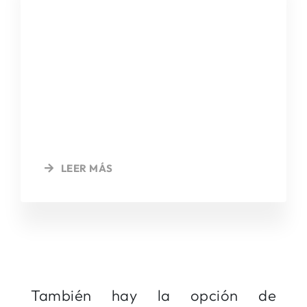
Título (h2)
Utilizando picto de fontawesome sin
enlace. No usamos fondo y dejamos
el contenido alineado en la izquierda.
LEER MÁS
También hay la opción de