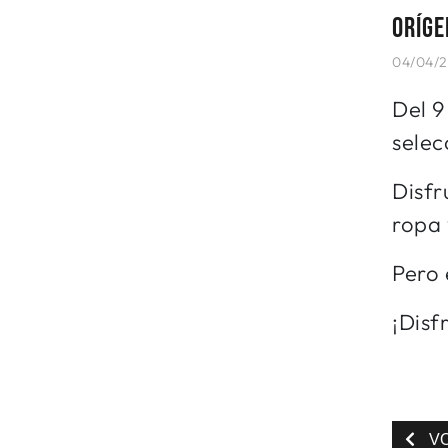
ORÍGE
04/04/2
Del 9
selec
Disfr
ropa 
Pero 
¡Disf
V